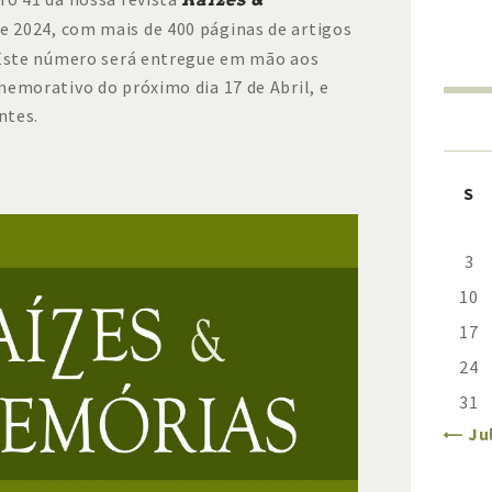
de 2024, com mais de 400 páginas de artigos
 Este número será entregue em mão aos
memorativo do próximo dia 17 de Abril, e
ntes.
S
3
10
17
24
31
« Ju