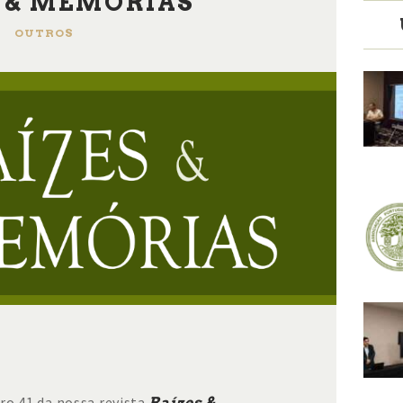
 & MEMÓRIAS
OUTROS
ro 41 da nossa revista
Raízes &