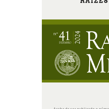
RAÍZES
Acaba de ser publicado o núme