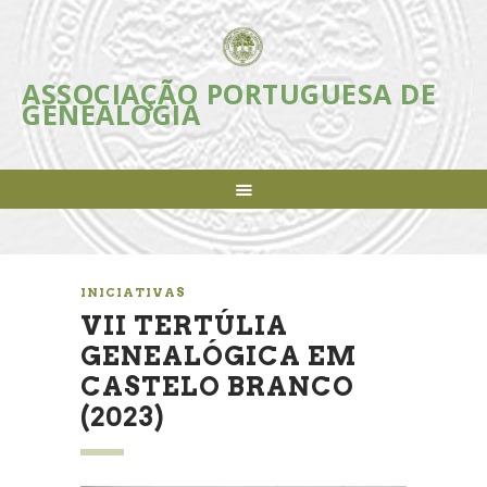
ASSOCIAÇÃO PORTUGUESA DE
ASSOCIAÇÃO PORTUGUESA DE
GENEALOGIA
GENEALOGIA
Incentivar e apoiar a investigação, estudo e divulgação da Genealogia em
Portugal
ASSOCIAÇÃO
INICIATIVAS
REVISTA
AGENDA
INICIATIVAS
NOTÍCIAS
VII TERTÚLIA
FAZER-SE SÓCIO
GENEALÓGICA EM
CASTELO BRANCO
LIGAÇÕES ÚTEIS
(2023)
CONTACTOS