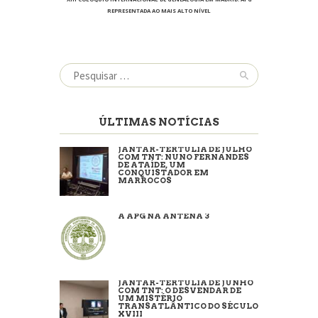
REPRESENTADA AO MAIS ALTO NÍVEL
Pesquisar
por:
ÚLTIMAS NOTÍCIAS
JANTAR-TERTÚLIA DE JULHO
COM TNT: NUNO FERNANDES
DE ATAÍDE, UM
CONQUISTADOR EM
MARROCOS
A APG NA ANTENA 3
JANTAR-TERTÚLIA DE JUNHO
COM TNT: O DESVENDAR DE
UM MISTÉRIO
TRANSATLÂNTICO DO SÉCULO
XVIII