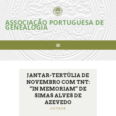
ASSOCIAÇÃO PORTUGUESA DE
ASSOCIAÇÃO PORTUGUESA DE
GENEALOGIA
GENEALOGIA
Incentivar e apoiar a investigação, estudo e divulgação da Genealogia em
Portugal
ASSOCIAÇÃO
INICIATIVAS
REVISTA
AGENDA
JANTAR-TERTÚLIA DE
NOTÍCIAS
NOVEMBRO COM TNT:
FAZER-SE SÓCIO
“IN MEMORIAM” DE
LIGAÇÕES ÚTEIS
SIMAS ALVES DE
CONTACTOS
AZEVEDO
OUTROS