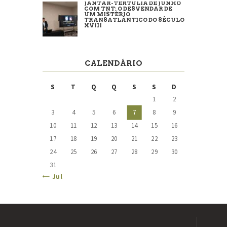
JANTAR-TERTÚLIA DE JUNHO
COM TNT: O DESVENDAR DE
UM MISTÉRIO
TRANSATLÂNTICO DO SÉCULO
XVIII
CALENDÁRIO
S
T
Q
Q
S
S
D
1
2
3
4
5
6
7
8
9
10
11
12
13
14
15
16
17
18
19
20
21
22
23
24
25
26
27
28
29
30
31
« Jul