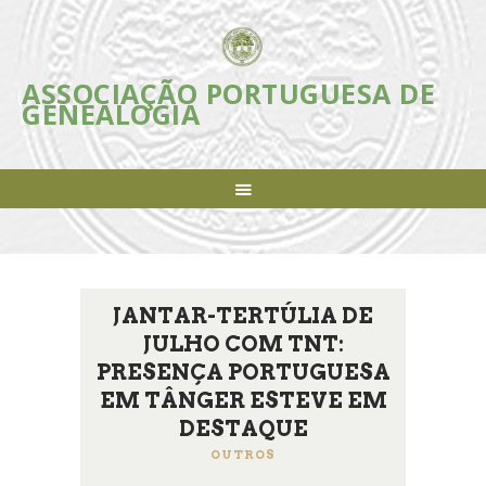
ASSOCIAÇÃO PORTUGUESA DE
ASSOCIAÇÃO PORTUGUESA DE
GENEALOGIA
GENEALOGIA
Incentivar e apoiar a investigação, estudo e divulgação da Genealogia em
Portugal
ASSOCIAÇÃO
INICIATIVAS
REVISTA
AGENDA
JANTAR-TERTÚLIA DE
NOTÍCIAS
JULHO COM TNT:
FAZER-SE SÓCIO
PRESENÇA PORTUGUESA
LIGAÇÕES ÚTEIS
EM TÂNGER ESTEVE EM
CONTACTOS
DESTAQUE
OUTROS