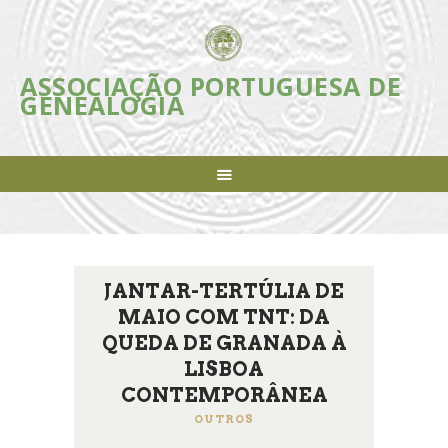
ASSOCIAÇÃO PORTUGUESA DE
ASSOCIAÇÃO PORTUGUESA DE
GENEALOGIA
GENEALOGIA
Incentivar e apoiar a investigação, estudo e divulgação da Genealogia em
Portugal
ASSOCIAÇÃO
INICIATIVAS
REVISTA
AGENDA
JANTAR-TERTÚLIA DE
NOTÍCIAS
MAIO COM TNT: DA
FAZER-SE SÓCIO
QUEDA DE GRANADA À
LIGAÇÕES ÚTEIS
LISBOA
CONTACTOS
CONTEMPORÂNEA
OUTROS