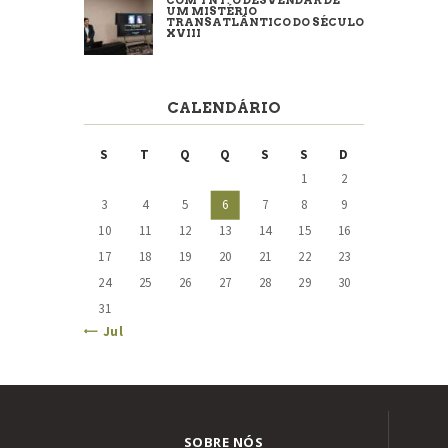
COM TNT: O DESVENDAR DE
UM MISTÉRIO
TRANSATLÂNTICO DO SÉCULO
XVIII
CALENDÁRIO
S
T
Q
Q
S
S
D
1
2
3
4
5
6
7
8
9
10
11
12
13
14
15
16
17
18
19
20
21
22
23
24
25
26
27
28
29
30
31
« Jul
SOBRE NÓS