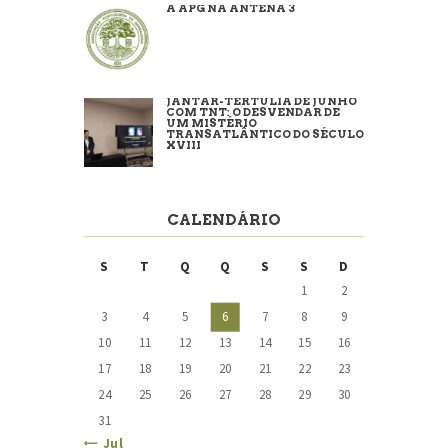
A APG NA ANTENA 3
JANTAR-TERTÚLIA DE JUNHO
COM TNT: O DESVENDAR DE
UM MISTÉRIO
TRANSATLÂNTICO DO SÉCULO
XVIII
CALENDÁRIO
S
T
Q
Q
S
S
D
1
2
3
4
5
6
7
8
9
10
11
12
13
14
15
16
17
18
19
20
21
22
23
24
25
26
27
28
29
30
31
« Jul