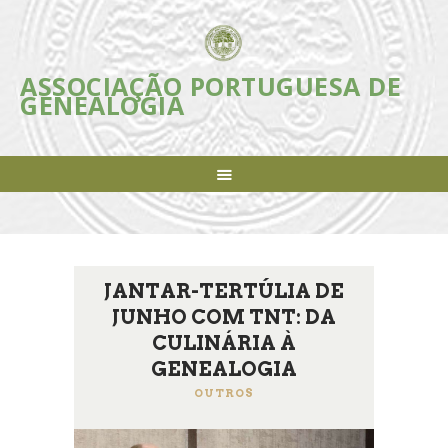
ASSOCIAÇÃO PORTUGUESA DE
ASSOCIAÇÃO PORTUGUESA DE
GENEALOGIA
GENEALOGIA
Incentivar e apoiar a investigação, estudo e divulgação da Genealogia em
Portugal
ASSOCIAÇÃO
INICIATIVAS
REVISTA
AGENDA
JANTAR-TERTÚLIA DE
NOTÍCIAS
JUNHO COM TNT: DA
FAZER-SE SÓCIO
CULINÁRIA À
LIGAÇÕES ÚTEIS
GENEALOGIA
CONTACTOS
OUTROS