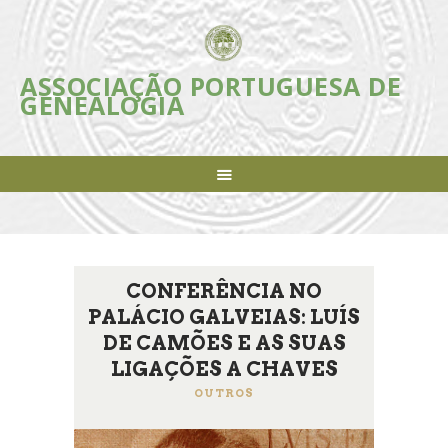
ASSOCIAÇÃO PORTUGUESA DE
ASSOCIAÇÃO PORTUGUESA DE
GENEALOGIA
GENEALOGIA
Incentivar e apoiar a investigação, estudo e divulgação da Genealogia em
Portugal
ASSOCIAÇÃO
INICIATIVAS
REVISTA
AGENDA
CONFERÊNCIA NO
NOTÍCIAS
PALÁCIO GALVEIAS: LUÍS
FAZER-SE SÓCIO
DE CAMÕES E AS SUAS
LIGAÇÕES ÚTEIS
LIGAÇÕES A CHAVES
CONTACTOS
OUTROS