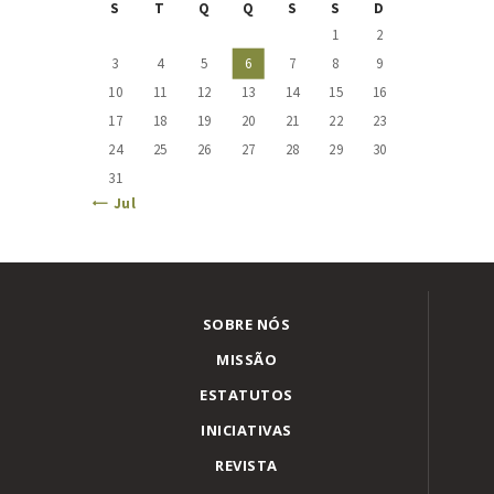
S
T
Q
Q
S
S
D
1
2
3
4
5
6
7
8
9
10
11
12
13
14
15
16
17
18
19
20
21
22
23
24
25
26
27
28
29
30
31
« Jul
SOBRE NÓS
MISSÃO
ESTATUTOS
INICIATIVAS
REVISTA