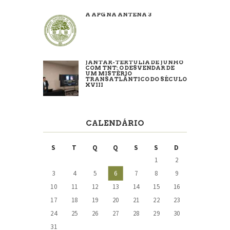
A APG NA ANTENA 3
JANTAR-TERTÚLIA DE JUNHO
COM TNT: O DESVENDAR DE
UM MISTÉRIO
TRANSATLÂNTICO DO SÉCULO
XVIII
CALENDÁRIO
S
T
Q
Q
S
S
D
1
2
3
4
5
6
7
8
9
10
11
12
13
14
15
16
17
18
19
20
21
22
23
24
25
26
27
28
29
30
31