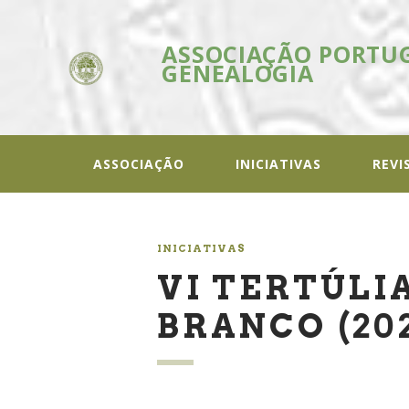
ASSOCIAÇÃO PORTU
GENEALOGIA
ASSOC
In
ASSOCIAÇÃO
INICIATIVAS
REVI
INICIATIVAS
VI TERTÚLI
BRANCO (20