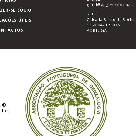
geral@apgenealogia.pt
ZER-SE SÓCIO
SEDE
Calçada Bento da Rocha 
GAÇÕES ÚTEIS
1250-047 LISBOA
ONTACTOS
PORTUGAL
a
©
ados.